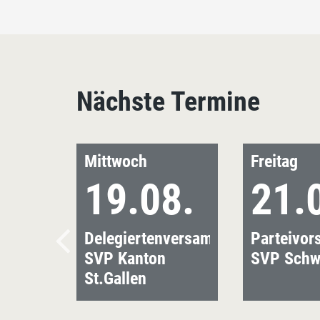
Nächste Termine
Mittwoch
Freitag
19.08.
21.
Delegiertenversammlung
Parteivor
SVP Kanton
SVP Schw
St.Gallen