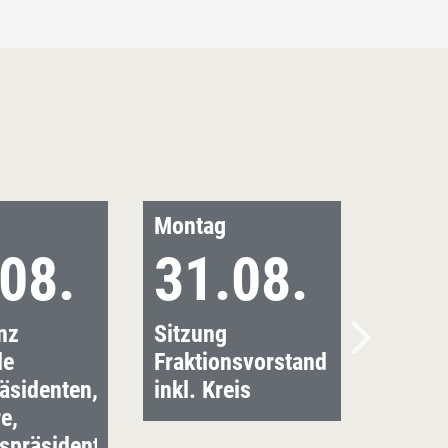
Montag
08.
31.08.
nz
Sitzung
le
Fraktionsvorstand
äsidenten,
inkl. Kreis
e,
nspräsidenten