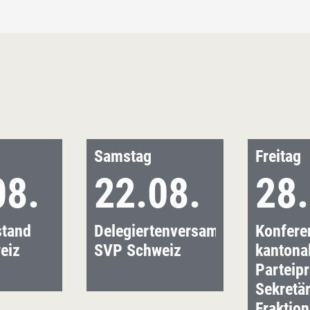
Samstag
Freitag
08.
22.08.
28.
stand
Delegiertenversammlung
Konfere
eiz
SVP Schweiz
kantona
Parteipr
Sekretär
Fraktio