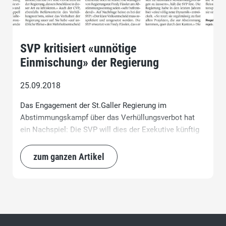
SVP kritisiert «unnötige
Einmischung» der Regierung
25.09.2018
Das Engagement der St.Galler Regierung im
Abstimmungskampf über das Verhüllungsverbot hat
ein Nachspiel: Die SVP will dies der Exekutive künftig
verbieten. Mit einer Rüge weist die Partei auch Fredy
Fässler zurecht.
zum ganzen Artikel