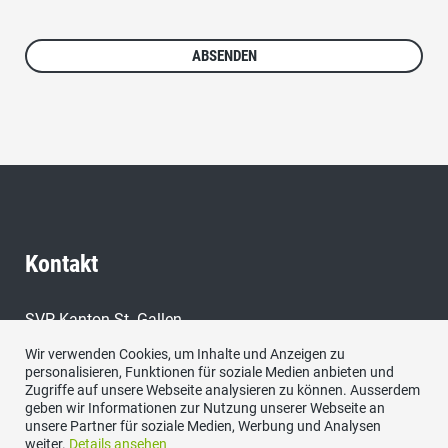
Kontakt
SVP Kanton St. Gallen,
9000 St. Gallen
Wir verwenden Cookies, um Inhalte und Anzeigen zu
personalisieren, Funktionen für soziale Medien anbieten und
E-Mail:
Zugriffe auf unsere Webseite analysieren zu können. Ausserdem
sekretariat@svp-sg.ch
geben wir Informationen zur Nutzung unserer Webseite an
unsere Partner für soziale Medien, Werbung und Analysen
weiter.
Details ansehen