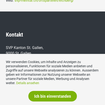
Web:
svp-rheintal.ch/ortsparteien/eichberg/
Kontakt
SVP Kanton St. Gallen,
9000 St. Gallen
Wir verwenden Cookies, um Inhalte und Anzeigen zu
E-Mail:
personalisieren, Funktionen für soziale Medien anbieten und
sekretariat@svp-sg.ch
Zugriffe auf unsere Webseite analysieren zu können. Ausserdem
geben wir Informationen zur Nutzung unserer Webseite an
unsere Partner für soziale Medien, Werbung und Analysen
weiter.
Details ansehen
Datenschutzerklärung
Ich bin einverstanden