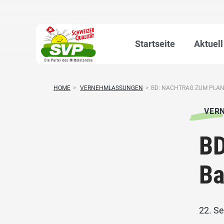
Startseite
Aktuell
HOME
>
VERNEHMLASSUNGEN
>
BD: NACHTRAG ZUM PLA
VER
BD
Ba
22. S