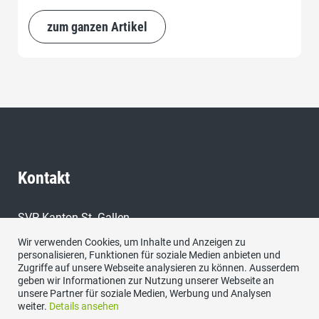
zum ganzen Artikel
Kontakt
SVP Kanton St. Gallen,
9000 St. Gallen
Wir verwenden Cookies, um Inhalte und Anzeigen zu
personalisieren, Funktionen für soziale Medien anbieten und
E-Mail:
Zugriffe auf unsere Webseite analysieren zu können. Ausserdem
sekretariat@svp-sg.ch
geben wir Informationen zur Nutzung unserer Webseite an
unsere Partner für soziale Medien, Werbung und Analysen
weiter.
Details ansehen