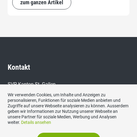
zum ganzen Artikel
Kontakt
SVP Kanton St. Gallen,
9000 St. Gallen
Wir verwenden Cookies, um Inhalte und Anzeigen zu
personalisieren, Funktionen für soziale Medien anbieten und
E-Mail:
Zugriffe auf unsere Webseite analysieren zu können. Ausserdem
sekretariat@svp-sg.ch
geben wir Informationen zur Nutzung unserer Webseite an
unsere Partner für soziale Medien, Werbung und Analysen
weiter.
Details ansehen