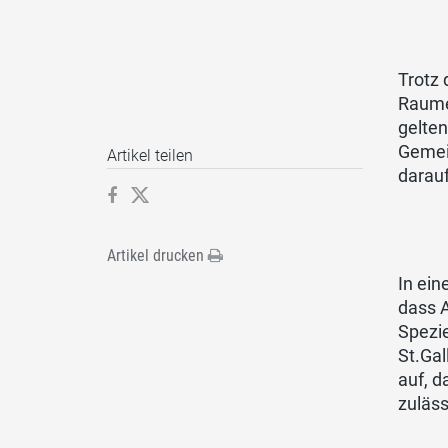
Trotz
Raume
gelte
Gemei
Artikel teilen
darau
Artikel drucken
In ein
dass 
Spezie
St.Gal
auf, 
zuläss