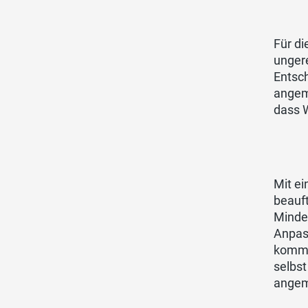
Für di
unger
Entsch
angem
dass W
Mit e
beauf
Minde
Anpass
kommu
selbst
angem