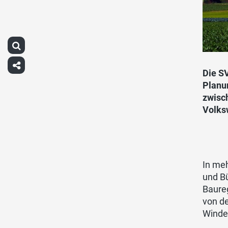
Die S
Planu
zwisc
Volks
In meh
und B
Baure
von d
Winde